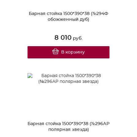
Барная стойка 1500*390*38 (№294Ф
обожженный дуб)
8 010
руб.
В корзину
Барная стойка 1500*390*38 (№296АР
полярная звезда)