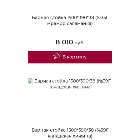
Барная стойка 1500*390*38 (№35Г
мрамор саламанка)
8 010
руб.
В корзину
Барная стойка 1500*390*38 (№39Г
канадская хижина)