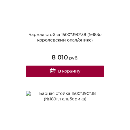
Барная стойка 1500*390*38 (№183о
королевский опал/оникс)
8 010
руб.
В корзину