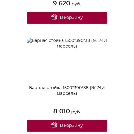
9 620
руб.
В корзину
Барная стойка 1500*390*38 (№174И
марсель)
8 010
руб.
В корзину