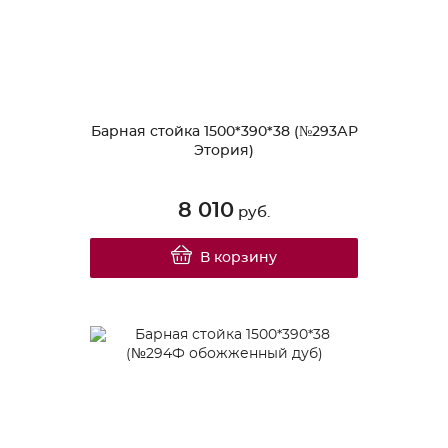
Барная стойка 1500*390*38 (№293АР
Этория)
8 010
руб.
В корзину