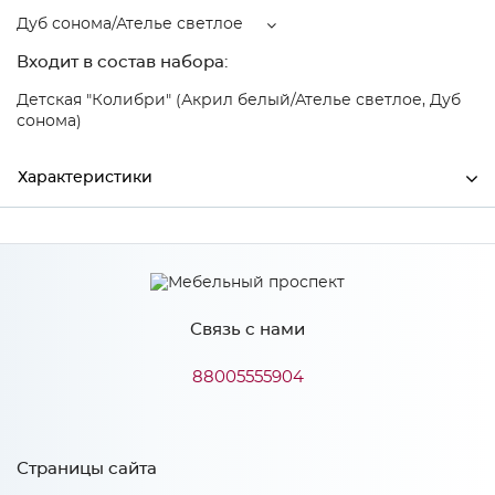
Дуб сонома/Ателье светлое
Входит в состав набора:
Детская "Колибри" (Акрил белый/Ателье светлое, Дуб
сонома)
Характеристики
Ширина
2032
Высота
750
Связь с нами
Глубина
972
Производитель
Тэкс
88005555904
Цвет
Дуб сонома/Ателье светлое
Материал
ЛДСП
Страницы сайта