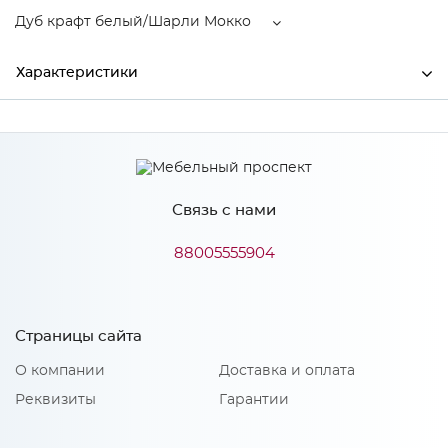
Дуб крафт белый/Шарли Мокко
Характеристики
Производитель
МиФ
Дуб крафт белый/Шарли
Цвет
Мокко
Связь с нами
Материал
ЛДСП
88005555904
Особенности
Страницы сайта
Материал 2: МДФ
О компании
Доставка и оплата
Количество упаковок: 3
Реквизиты
Гарантии