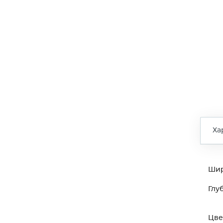
Ха
Ши
Глу
Цве