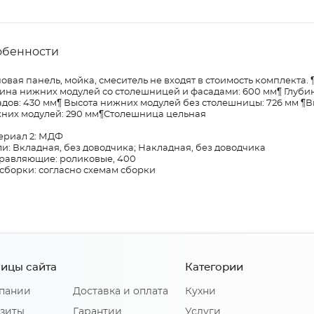
обенности
овая панель, мойка, смеситель не входят в стоимость комплект
бина нижних модулей со столешницей и фасадами: 600 мм¶ Глуб
дов: 430 мм¶ Высота нижних модулей без столешницы: 726 мм ¶В
хних модулей: 290 мм¶Столешница цельная
ериал 2: МДФ
и: Вкладная, без доводчика; Накладная, без доводчика
равляющие: роликовые, 400
сборки: согласно схемам сборки
ицы сайта
Категории
пании
Доставка и оплата
Кухни
зиты
Гарантии
Услуги