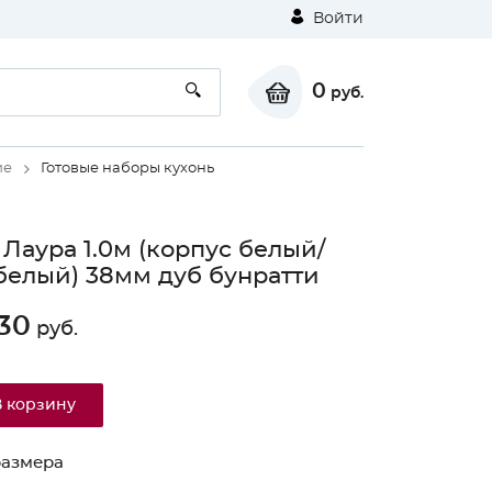
Войти
0
руб.
ие
Готовые наборы кухонь
 Лаура 1.0м (корпус белый/
белый) 38мм дуб бунратти
30
руб.
⚠
В корзину
Unable to load the image!
размера