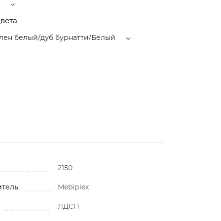
вета
лен белый/дуб бурнатти/Белый
2150
итель
Mebiрlex
ЛДСП