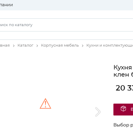
пании
авная
Каталог
Корпусная мебель
Кухни и комплектующ
Кухня
клен 
20 3
⚠
Unable to load the image!
Выбор 