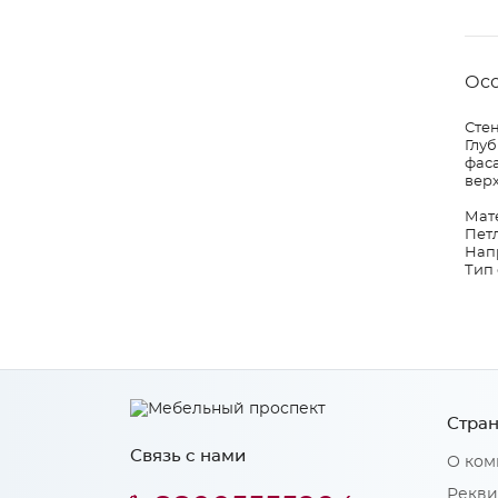
Ос
Стен
Глу
фаса
вер
Мат
Петл
Нап
Тип 
Стран
Связь с нами
О ком
Рекви