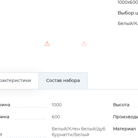
1000x600
Выбор ц
Белый/К
⚠
⚠
рактеристики
Состав набора
рина
1000
Высота
бина
600
Производ
Белый/Клен белый/дуб
Материал
т
бурнатти/Белый