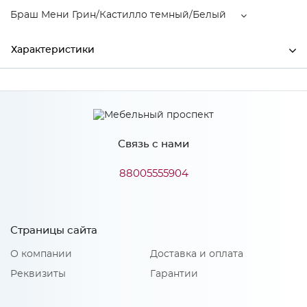
Браш Мени Грин/Кастилло темный/Белый
Характеристики
Ширина
2000
Глубина
900
Связь с нами
Производитель
МиФ
Браш Мени Грин/Кастилло
88005555904
Цвет
темный/Белый
Страницы сайта
Особенности
О компании
Доставка и оплата
Количество упаковок: 11
Реквизиты
Гарантии