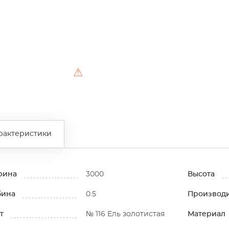
⚠
рактеристики
рина
3000
Высота
бина
0.5
Производ
т
№ 116 Ель золотистая
Материал