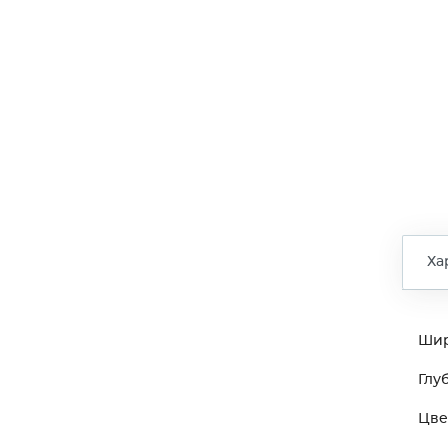
Ха
Ши
Глу
Цве