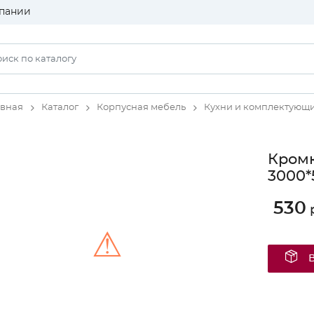
пании
авная
Каталог
Корпусная мебель
Кухни и комплектующ
Кромк
3000*
530
р
⚠
Unable to load the image!