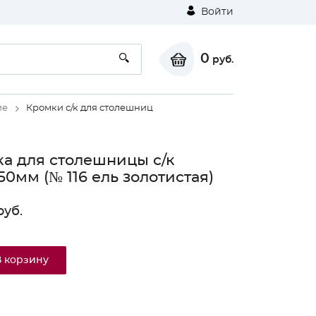
Войти
0
руб.
ие
Кромки с/к для столешниц
а для столешницы с/к
50мм (№ 116 ель золотистая)
уб.
В корзину