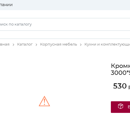
пании
авная
Каталог
Корпусная мебель
Кухни и комплектующ
Кромк
3000*
530
р
⚠
Unable to load the image!