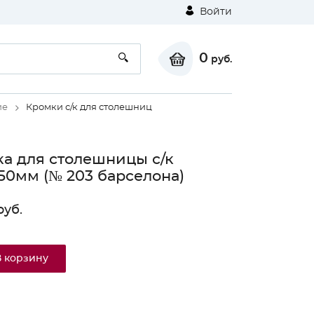
Войти
0
руб.
ие
Кромки с/к для столешниц
а для столешницы с/к
50мм (№ 203 барселона)
уб.
В корзину