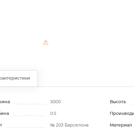
⚠
рактеристики
рина
3000
Высота
бина
0.5
Производ
т
№ 203 Барселона
Материал