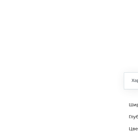
Ха
Ши
Глу
Цве