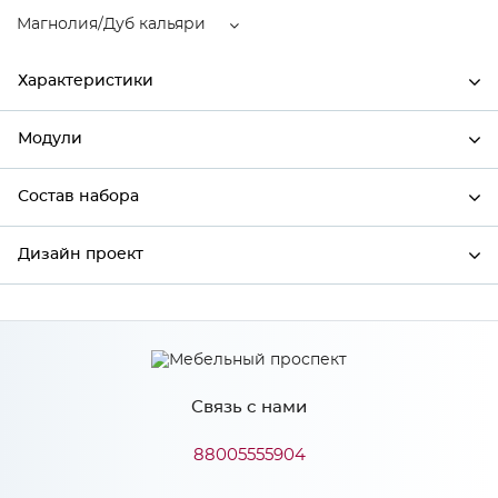
Магнолия/Дуб кальяри
Характеристики
Модули
Ширина
600
Высота
816
Состав набора
Модули системы
Глубина
480
Дизайн проект
Состав набора
Производитель
Сурская мебель
Цвет
Магнолия/Дуб кальяри
*
Имя
Материал
МДФ
Связь с нами
*
Телефон
88005555904
Особенности