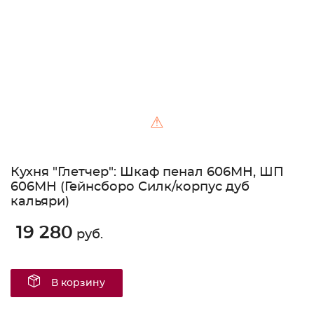
⚠
Кухня "Глетчер": Шкаф пенал 606МН, ШП
606МН (Гейнсборо Силк/корпус дуб
кальяри)
19 280
руб.
В корзину