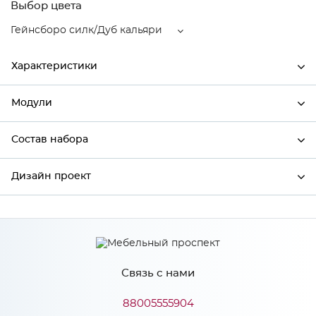
Выбор цвета
Гейнсборо силк/Дуб кальяри
Характеристики
Модули
Ширина
600
Высота
2336
Состав набора
Модули системы
Глубина
570
Дизайн проект
Состав набора
Производитель
Сурская мебель
Гейнсборо силк/Дуб
*
Имя
Цвет
кальяри
Материал
МДФ
Связь с нами
*
Телефон
88005555904