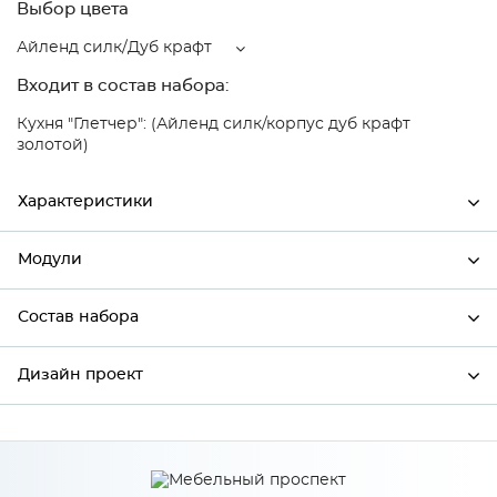
Выбор цвета
Айленд силк/Дуб крафт
Входит в состав набора:
Кухня "Глетчер": (Айленд силк/корпус дуб крафт
золотой)
Характеристики
Модули
Ширина
600
Высота
920
Состав набора
Модули системы
Глубина
320
Дизайн проект
Состав набора
Производитель
Сурская мебель
Цвет
Айленд силк/Дуб крафт
*
Имя
Материал
МДФ