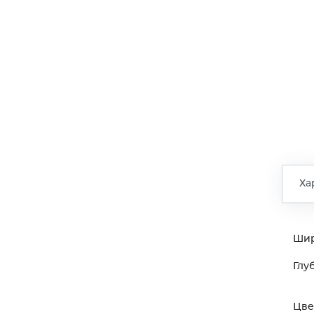
Ха
Ши
Глу
Цве