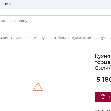
пании
авная
Каталог
Корпусная мебель
Кухни и комплектующ
Кухня
торце
Силк/
5 18
⚠
Unable to load the image!
Выбор ц