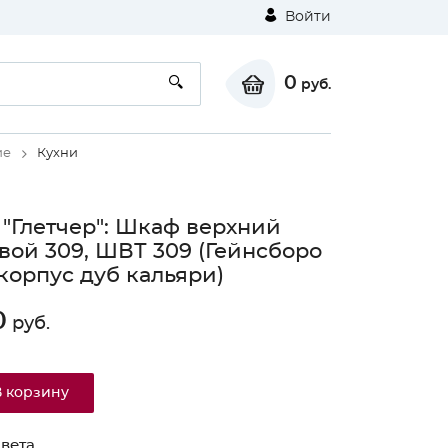
Войти
0
руб.
ие
Кухни
 "Глетчер": Шкаф верхний
вой 309, ШВТ 309 (Гейнсборо
корпус дуб кальяри)
0
руб.
В корзину
вета