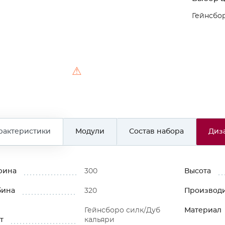
Гейнсбор
⚠
рактеристики
Модули
Состав набора
Диз
рина
300
Высота
бина
320
Производ
Гейнсборо силк/Дуб
Материал
т
кальяри