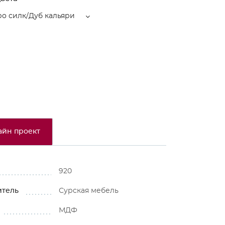
о силк/Дуб кальяри
айн проект
920
итель
Сурская мебель
МДФ