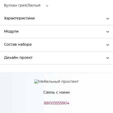
Вулкан грей/Белый
Характеристики
Модули
Ширина
300
Высота
816
Состав набора
Модули системы
Глубина
480
Дизайн проект
Состав набора
Производитель
Сурская мебель
Цвет
Вулкан грей/Белый
*
Имя
Материал
ЛДСП
Связь с нами
*
Телефон
88005555904
Особенности