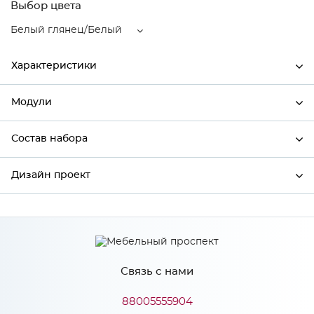
Выбор цвета
Белый глянец/Белый
Характеристики
Модули
Ширина
400
Высота
816
Состав набора
Модули системы
Глубина
480
Дизайн проект
Состав набора
Производитель
Сурская мебель
Цвет
Белый глянец/Белый
*
Имя
Материал
ЛДСП
Связь с нами
*
Телефон
88005555904
Особенности