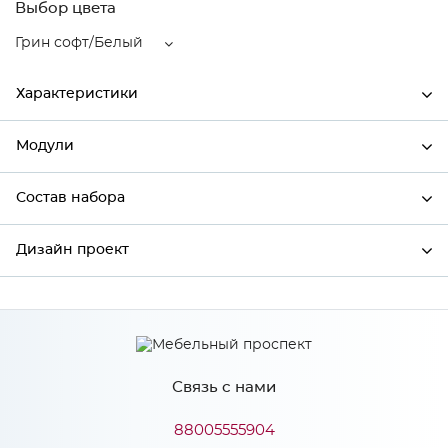
Выбор цвета
Грин софт/Белый
Характеристики
Модули
Ширина
600
Высота
816
Состав набора
Модули системы
Глубина
480
Дизайн проект
Состав набора
Производитель
Сурская мебель
Цвет
Грин софт/Белый
*
Имя
Материал
ЛДСП
Связь с нами
*
Телефон
88005555904
Особенности