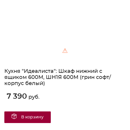
⚠
Кухня "Идеалиста": Шкаф нижний с
ящиком 600М, ШН1Я 600М (грин софт/
корпус белый)
7 390
руб.
В корзину