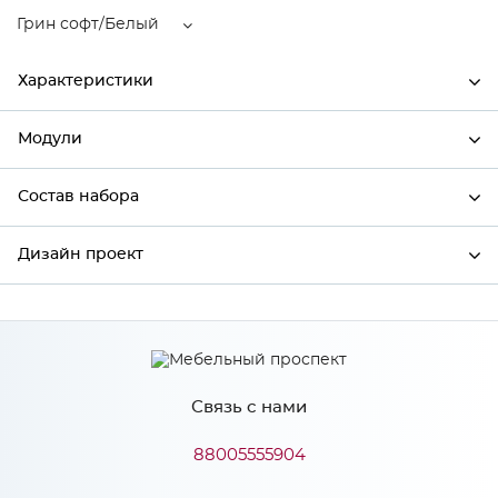
Грин софт/Белый
Характеристики
Модули
Ширина
600
Высота
2132
Состав набора
Модули системы
Глубина
570
Дизайн проект
Состав набора
Производитель
Сурская мебель
Цвет
Грин софт/Белый
*
Имя
Материал
ЛДСП
Связь с нами
*
Телефон
88005555904
Особенности