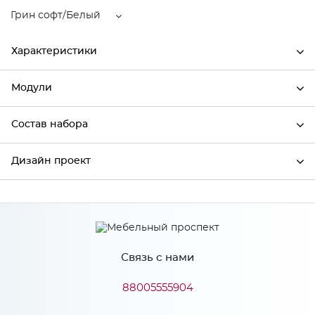
Грин софт/Белый
Характеристики
Модули
Ширина
600
Высота
2336
Состав набора
Модули системы
Глубина
574
Дизайн проект
Состав набора
Производитель
Сурская мебель
Цвет
Грин софт/Белый
*
Имя
Материал
ЛДСП
Связь с нами
*
Телефон
88005555904
Особенности