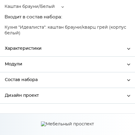
Каштан брауни/Белый
Входит в состав набора:
Кухня "Идеалиста": каштан брауни/кварц грей (корпус
белый)
Характеристики
Модули
Ширина
600
Высота
2336
Состав набора
Модули системы
Глубина
574
Дизайн проект
Состав набора
Производитель
Сурская мебель
Цвет
Каштан брауни/Белый
*
Имя
Материал
ЛДСП