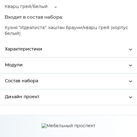
Кварц грей/Белый
Входит в состав набора:
Кухня "Идеалиста": каштан брауни/кварц грей (корпус
белый)
Характеристики
Модули
Ширина
600
Высота
920
Состав набора
Модули системы
Глубина
320
Дизайн проект
Состав набора
Производитель
Сурская мебель
Цвет
Кварц грей/Белый
*
Имя
Материал
ЛДСП