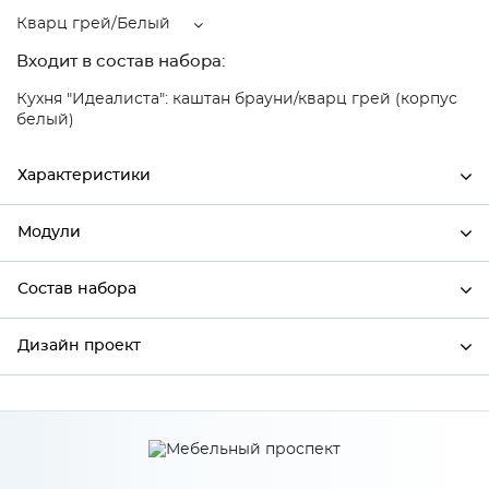
Кварц грей/Белый
Входит в состав набора:
Кухня "Идеалиста": каштан брауни/кварц грей (корпус
белый)
Характеристики
Модули
Ширина
600
Высота
920
Состав набора
Модули системы
Глубина
320
Дизайн проект
Состав набора
Производитель
Сурская мебель
Цвет
Кварц грей/Белый
*
Имя
Материал
ЛДСП