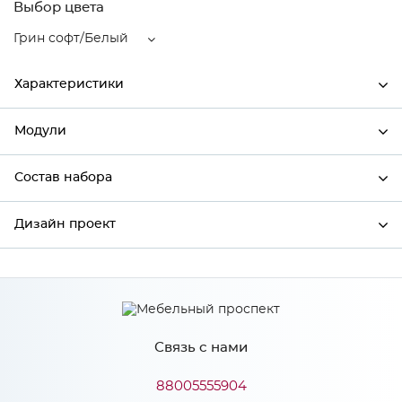
Выбор цвета
Грин софт/Белый
Характеристики
Модули
Ширина
300
Высота
920
Состав набора
Модули системы
Глубина
320
Дизайн проект
Состав набора
Производитель
Сурская мебель
Цвет
Грин софт/Белый
*
Имя
Материал
ЛДСП
Связь с нами
*
Телефон
88005555904
Особенности