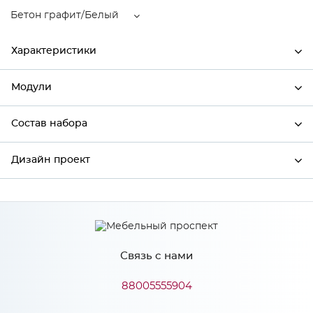
Бетон графит/Белый
Характеристики
Модули
Ширина
396
Высота
712
Состав набора
Модули системы
Глубина
320
Дизайн проект
Состав набора
Производитель
Столица мебели
Цвет
Бетон графит/Белый
*
Имя
Материал
МДФ
Связь с нами
*
Телефон
88005555904
Особенности