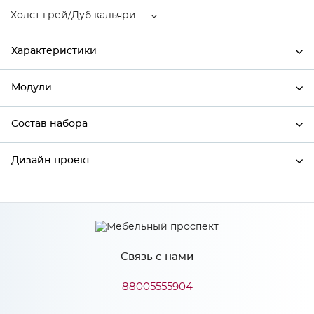
Холст грей/Дуб кальяри
Характеристики
Модули
Ширина
300
Высота
716
Состав набора
Модули системы
Глубина
318
Дизайн проект
Состав набора
Производитель
Столица мебели
Цвет
Холст грей/Дуб кальяри
*
Имя
Материал
МДФ
Связь с нами
*
Телефон
88005555904
Особенности