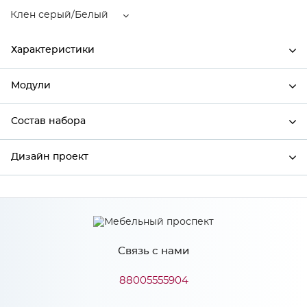
Клен серый/Белый
Характеристики
Модули
Ширина
800
Высота
816
Состав набора
Модули системы
Глубина
600
Дизайн проект
Состав набора
Производитель
Столица мебели
Цвет
Клен серый/Белый
*
Имя
Материал
МДФ
Связь с нами
*
Телефон
88005555904
Особенности