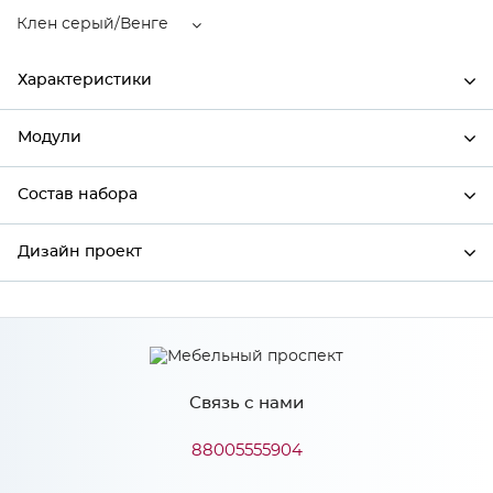
Клен серый/Венге
Характеристики
Модули
Ширина
500
Высота
920
Состав набора
Модули системы
Глубина
318
Дизайн проект
Состав набора
Производитель
Столица мебели
Цвет
Клен серый/Венге
*
Имя
Материал
МДФ
Связь с нами
*
Телефон
88005555904
Особенности