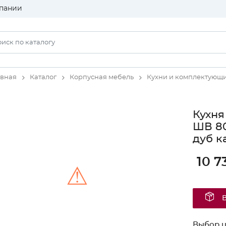
пании
авная
Каталог
Корпусная мебель
Кухни и комплектующ
Кухня
ШВ 80
дуб к
10 7
⚠
Unable to load the image!
Выбор ц