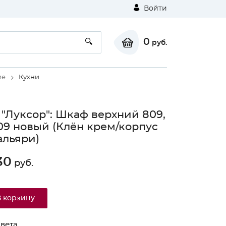
Войти
0
руб.
ие
Кухни
 "Луксор": Шкаф верхний 809,
9 новый (Клён крем/корпус
альяри)
30
руб.
В корзину
вета