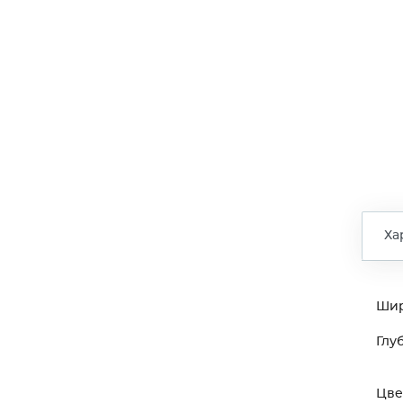
Ха
Ши
Глу
Цве