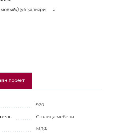
емовый/Дуб кальяри
айн проект
920
итель
Столица мебели
МДФ