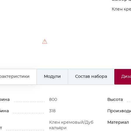
Клен кр
⚠
рактеристики
Модули
Состав набора
Диз
рина
800
Высота
бина
318
Производ
Клен кремовый/Дуб
Материал
т
кальяри