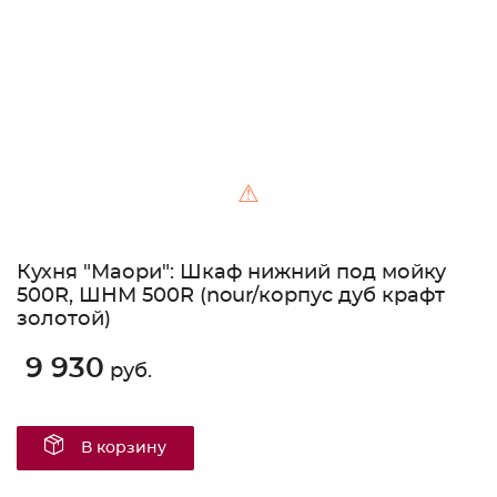
⚠
Кухня "Маори": Шкаф нижний под мойку
500R, ШНМ 500R (nour/корпус дуб крафт
золотой)
9 930
руб.
В корзину