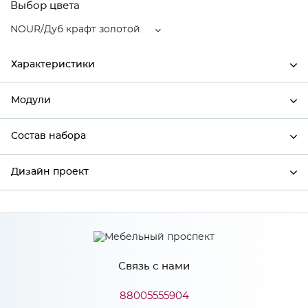
Выбор цвета
NOUR/Дуб крафт золотой
Характеристики
Модули
Ширина
496
Высота
816
Состав набора
Модули системы
Глубина
480
Дизайн проект
Состав набора
Производитель
Сурская мебель
Цвет
NOUR/Дуб крафт золотой
*
Имя
Материал
МДФ
Связь с нами
*
Телефон
88005555904
Особенности