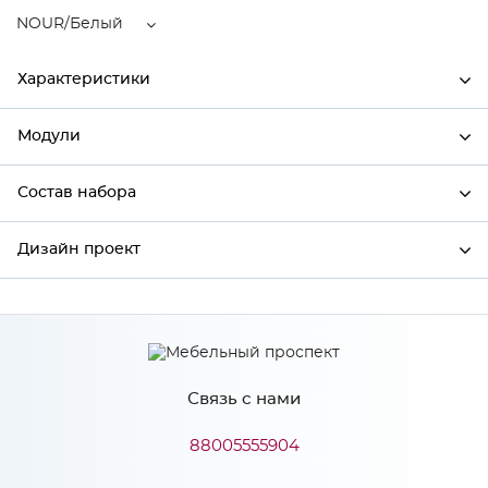
NOUR/Белый
Характеристики
Модули
Ширина
596
Высота
2132
Состав набора
Модули системы
Глубина
570
Дизайн проект
Состав набора
Производитель
Сурская мебель
Цвет
NOUR/Белый
*
Имя
Материал
МДФ
Связь с нами
*
Телефон
88005555904
Особенности