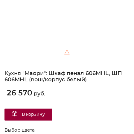
⚠
Кухня "Маори": Шкаф пенал 606МНL, ШП
606МНL (nour/корпус белый)
26 570
руб.
В корзину
Выбор цвета