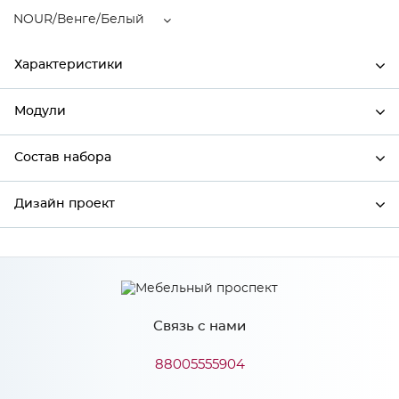
NOUR/Венге/Белый
Характеристики
Модули
Ширина
596
Высота
2336
Состав набора
Модули системы
Глубина
574
Дизайн проект
Состав набора
Производитель
Сурская мебель
Цвет
NOUR/Венге/Белый
*
Имя
Материал
МДФ
Связь с нами
*
Телефон
88005555904
Особенности