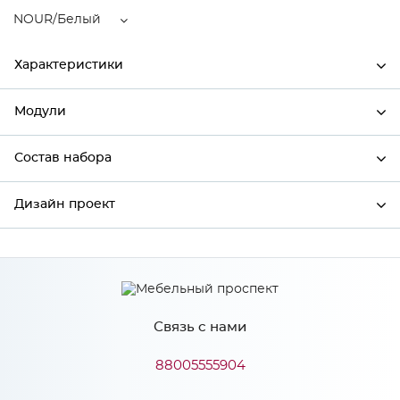
NOUR/Белый
Характеристики
Модули
Ширина
246
Высота
916
Состав набора
Модули системы
Глубина
320
Дизайн проект
Состав набора
Производитель
Сурская мебель
Цвет
NOUR/Белый
*
Имя
Материал
МДФ
Связь с нами
*
Телефон
88005555904
Особенности