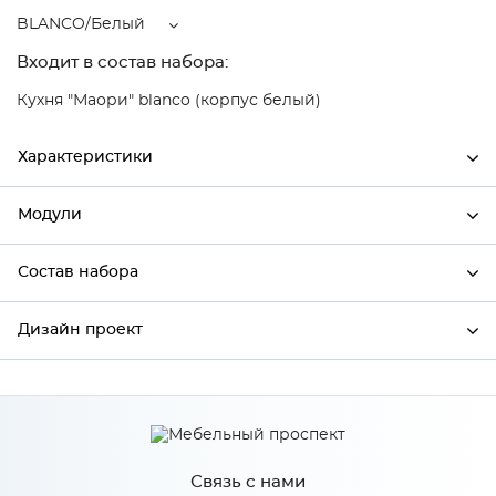
BLANCO/Белый
Входит в состав набора:
Кухня "Маори" blanco (корпус белый)
Характеристики
Модули
Ширина
446
Высота
712
Состав набора
Модули системы
Глубина
320
Дизайн проект
Состав набора
Производитель
Сурская мебель
Цвет
BLANCO/Белый
*
Имя
Материал
МДФ
Связь с нами