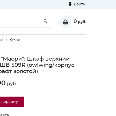
Войти
0
руб.
ие
Кухни
 "Маори": Шкаф верхний
 ШВ 509R (owlwing/корпус
рафт золотой)
90
руб.
В корзину
вета