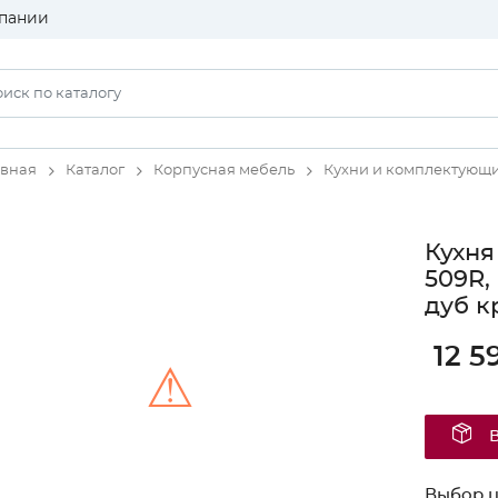
пании
авная
Каталог
Корпусная мебель
Кухни и комплектующ
Кухня
509R,
дуб к
12 5
⚠
Unable to load the image!
Выбор ц