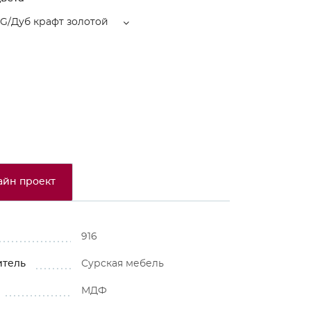
/Дуб крафт золотой
айн проект
916
итель
Сурская мебель
МДФ