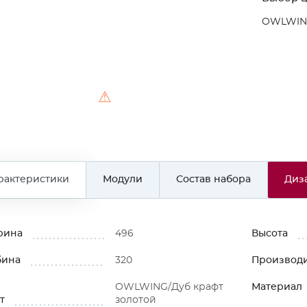
OWLWING
⚠
рактеристики
Модули
Состав набора
Диз
рина
496
Высота
бина
320
Производ
OWLWING/Дуб крафт
Материал
т
золотой