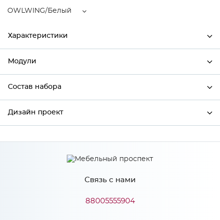
OWLWING/Белый
Характеристики
Модули
Ширина
596
Высота
712
Состав набора
Модули системы
Глубина
320
Дизайн проект
Состав набора
Производитель
Сурская мебель
Цвет
OWLWING/Белый
*
Имя
Материал
МДФ
Связь с нами
*
Телефон
88005555904
Особенности