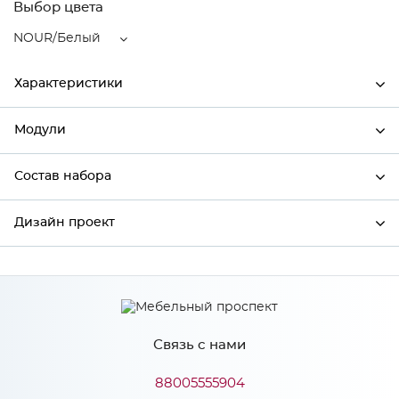
Выбор цвета
NOUR/Белый
Характеристики
Модули
Ширина
496
Высота
456
Состав набора
Модули системы
Глубина
320
Дизайн проект
Состав набора
Производитель
Сурская мебель
Цвет
NOUR/Белый
*
Имя
Материал
МДФ
Связь с нами
*
Телефон
88005555904
Особенности