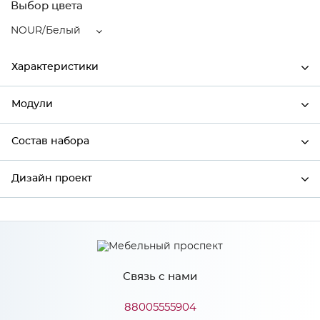
Выбор цвета
NOUR/Белый
Характеристики
Модули
Ширина
596
Высота
354
Состав набора
Модули системы
Глубина
574
Дизайн проект
Состав набора
Производитель
Сурская мебель
Цвет
NOUR/Белый
*
Имя
Материал
МДФ
Связь с нами
*
Телефон
88005555904
Особенности