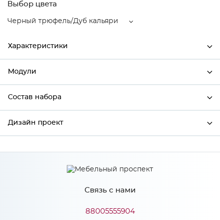
Выбор цвета
Черный трюфель/Дуб кальяри
Характеристики
Модули
Ширина
796
Высота
712
Состав набора
Модули системы
Глубина
320
Дизайн проект
Состав набора
Производитель
Сурская мебель
Черный трюфель/Дуб
*
Имя
Цвет
кальяри
Материал
МДФ
Связь с нами
*
Телефон
88005555904