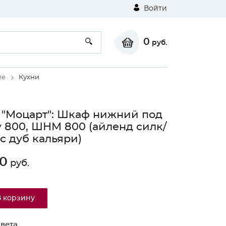
Войти
0
руб.
ие
Кухни
 "Моцарт": Шкаф нижний под
 800, ШНМ 800 (айленд силк/
с дуб кальяри)
0
руб.
В корзину
вета