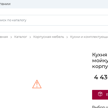
пании
авная
Каталог
Корпусная мебель
Кухни и комплектующ
Кухня
мойку
корпу
4 43
⚠
Unable to load the image!
Выбор ц