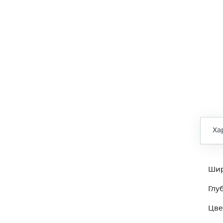
Ха
Ши
Глу
Цве