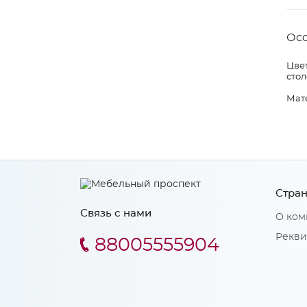
Ос
Цвет
сто
Мат
Стран
Связь с нами
О ком
Рекви
88005555904