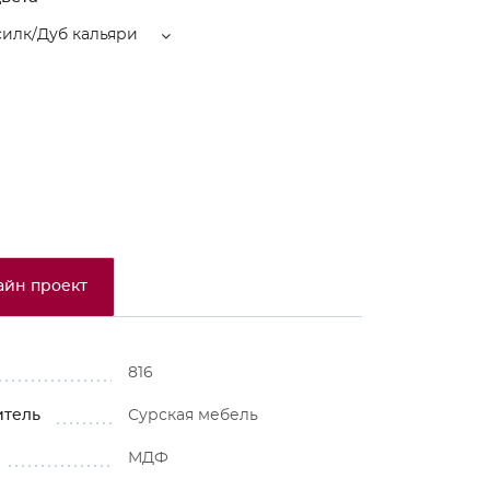
силк/Дуб кальяри
айн проект
816
итель
Сурская мебель
МДФ