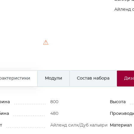
Айленд 
⚠
рактеристики
Модули
Состав набора
Диз
рина
800
Высота
бина
480
Производ
т
Айленд силк/Дуб кальяри
Материал