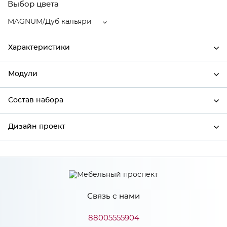
Выбор цвета
MAGNUM/Дуб кальяри
Характеристики
Модули
Ширина
592
Высота
920
Состав набора
Модули системы
Глубина
592
Дизайн проект
Состав набора
Производитель
Сурская мебель
Цвет
MAGNUM/Дуб кальяри
*
Имя
Материал
МДФ
Связь с нами
*
Телефон
88005555904
Особенности