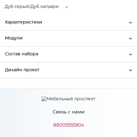
Дуб серый/Дуб кальяри
Характеристики
Модули
Ширина
400
Высота
816
Состав набора
Модули системы
Глубина
480
Дизайн проект
Состав набора
Производитель
Сурская мебель
Цвет
Дуб серый/Дуб кальяри
*
Имя
Материал
МДФ
Связь с нами
*
Телефон
88005555904
Особенности