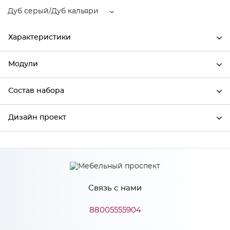
Дуб серый/Дуб кальяри
Характеристики
Модули
Ширина
450
Высота
920
Состав набора
Модули системы
Глубина
320
Дизайн проект
Состав набора
Производитель
Сурская мебель
Цвет
Дуб серый/Дуб кальяри
*
Имя
Материал
МДФ
Связь с нами
*
Телефон
88005555904
Особенности