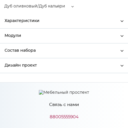
Дуб оливковый/Дуб кальяри
Характеристики
Модули
Ширина
600
Высота
920
Состав набора
Модули системы
Глубина
320
Дизайн проект
Состав набора
Производитель
Сурская мебель
Дуб оливковый/Дуб
*
Имя
Цвет
кальяри
Материал
МДФ
Связь с нами
*
Телефон
88005555904
Особенности