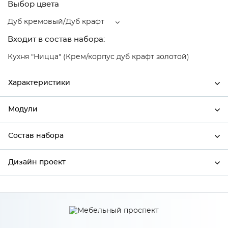
Выбор цвета
Дуб кремовый/Дуб крафт
Входит в состав набора:
Кухня "Ницца" (Крем/корпус дуб крафт золотой)
Характеристики
Модули
Ширина
800
Высота
358
Состав набора
Модули системы
Глубина
574
Дизайн проект
Состав набора
Производитель
Сурская мебель
Цвет
Дуб кремовый/Дуб крафт
*
Имя
Материал
МДФ