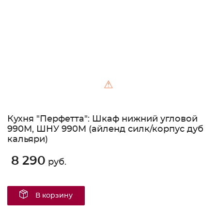
⚠
Кухня "Перфетта": Шкаф нижний угловой
990М, ШНУ 990М (айленд силк/корпус дуб
кальяри)
8 290
руб.
В корзину