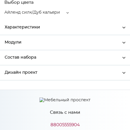
Выбор цвета
Айленд силк/Дуб кальяри
Характеристики
Модули
Ширина
990
Высота
816
Состав набора
Модули системы
Глубина
480
Дизайн проект
Состав набора
Производитель
Сурская мебель
Цвет
Айленд силк/Дуб кальяри
*
Имя
Материал
МДФ
Связь с нами
*
Телефон
88005555904
Особенности