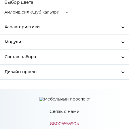
Выбор цвета
Айленд силк/Дуб кальяри
Характеристики
Модули
Ширина
496
Высота
354
Состав набора
Модули системы
Глубина
320
Дизайн проект
Состав набора
Производитель
Сурская мебель
Цвет
Айленд силк/Дуб кальяри
*
Имя
Материал
МДФ
Связь с нами
*
Телефон
88005555904
Особенности