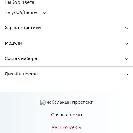
Выбор цвета
Голубой/Венге
Характеристики
Модули
Ширина
400
Высота
816
Состав набора
Модули системы
Глубина
480
Дизайн проект
Состав набора
Производитель
Сурская мебель
Цвет
Голубой/Венге
*
Имя
Материал
МДФ
Связь с нами
*
Телефон
88005555904
Особенности