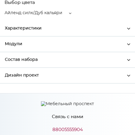
Выбор цвета
Айленд силк/Дуб кальяри
Характеристики
Модули
Ширина
796
Высота
816
Состав набора
Модули системы
Глубина
480
Дизайн проект
Состав набора
Производитель
Сурская мебель
Цвет
Айленд силк/Дуб кальяри
*
Имя
Материал
МДФ
Связь с нами
*
Телефон
88005555904
Особенности