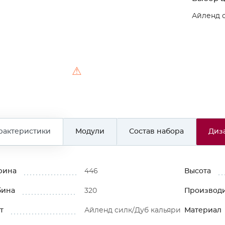
Айленд 
⚠
рактеристики
Модули
Состав набора
Диз
рина
446
Высота
бина
320
Производ
т
Айленд силк/Дуб кальяри
Материал