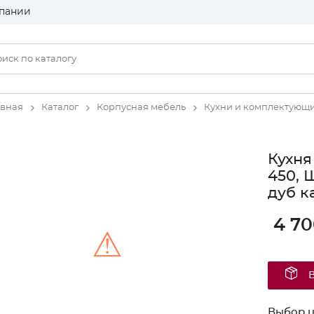
пании
авная
Каталог
Корпусная мебель
Кухни и комплектующ
Кухня
450, 
дуб к
4 70
⚠
Unable to load the image!
Выбор ц