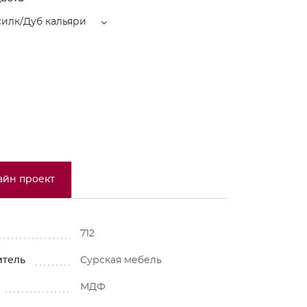
силк/Дуб кальяри
айн проект
712
итель
Сурская мебель
МДФ