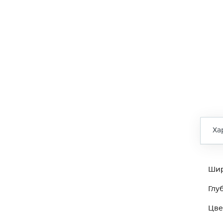
Ха
Ши
Глу
Цве