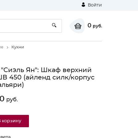
Войти
0
руб.
ие
Кухни
 "Сиэль Ян": Шкаф верхний
ШВ 450 (айленд силк/корпус
альяри)
0
руб.
В корзину
вета