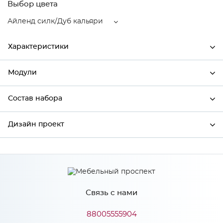
Выбор цвета
Айленд силк/Дуб кальяри
Характеристики
Модули
Ширина
690
Высота
712
Состав набора
Модули системы
Глубина
345
Дизайн проект
Состав набора
Производитель
Сурская мебель
Цвет
Айленд силк/Дуб кальяри
*
Имя
Материал
МДФ
Связь с нами
*
Телефон
88005555904
Особенности