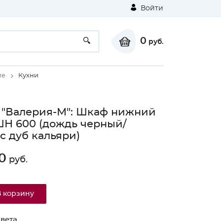
Войти
0
руб.
ие
Кухни
 "Валерия-М": Шкаф нижний
ШН 600 (дождь черный/
с дуб кальяри)
0
руб.
В корзину
вета