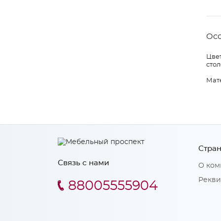
Ос
Цвет
стол
Мат
Стран
Связь с нами
О ком
Рекви
88005555904