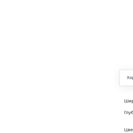
Ха
Ши
Глу
Цве