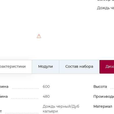
Дождь ч
⚠
рактеристики
Модули
Состав набора
Диз
рина
600
Высота
бина
480
Производ
Дождь черный/Дуб
Материал
т
кальяри