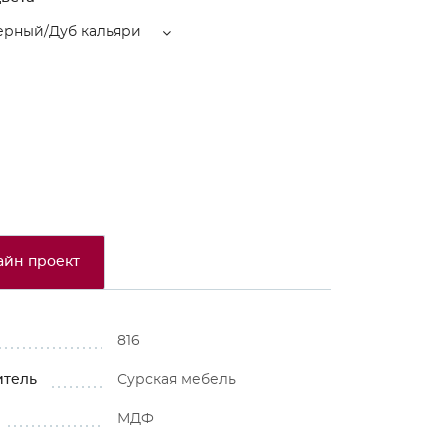
ерный/Дуб кальяри
айн проект
816
итель
Сурская мебель
МДФ