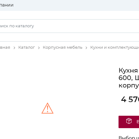
пании
авная
Каталог
Корпусная мебель
Кухни и комплектующ
Кухня
600, 
корпу
4 57
⚠
Unable to load the image!
Выбор ц