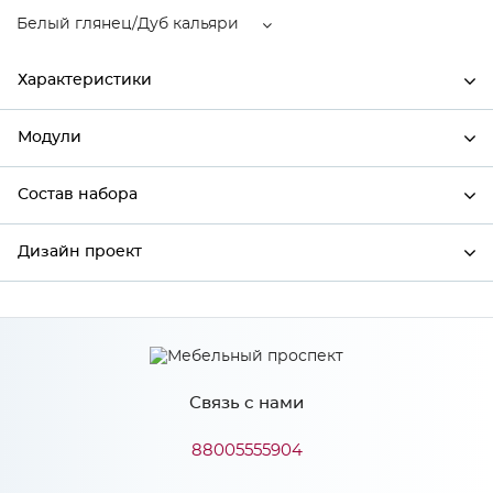
Белый глянец/Дуб кальяри
Характеристики
Модули
Ширина
600
Высота
720
Состав набора
Модули системы
Глубина
320
Дизайн проект
Состав набора
Производитель
Сурская мебель
Цвет
Белый глянец/Дуб кальяри
*
Имя
Материал
МДФ
Связь с нами
*
Телефон
88005555904
Особенности