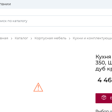
пании
авная
Каталог
Корпусная мебель
Кухни и комплектующ
Кухня
350, 
дуб к
4 4
⚠
Unable to load the image!
Выбор ц