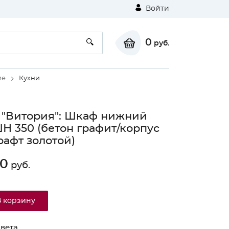
Войти
0
руб.
ие
Кухни
 "Витория": Шкаф нижний
ШН 350 (бетон графит/корпус
рафт золотой)
60
руб.
В корзину
вета