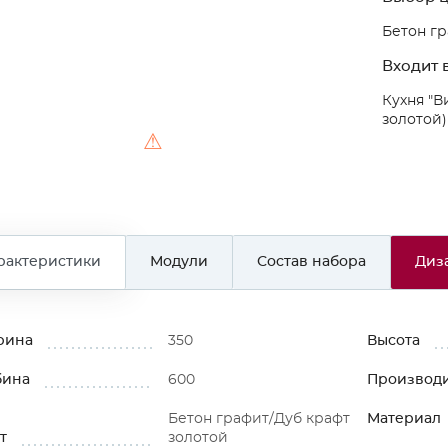
Бетон гр
Входит в
Кухня "В
золотой)
⚠
рактеристики
Модули
Состав набора
Диз
рина
350
Высота
бина
600
Производ
Бетон графит/Дуб крафт
Материал
т
золотой