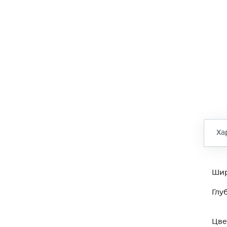
Ха
Ши
Глу
Цве