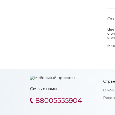
Ос
Цвет
стол
стол
Мат
Стран
Связь с нами
О ком
Рекви
88005555904