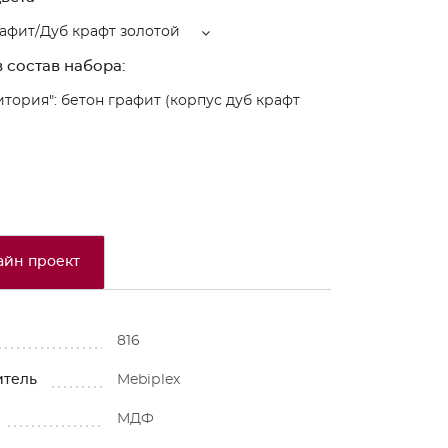
афит/Дуб крафт золотой
 состав набора:
итория": бетон графит (корпус дуб крафт
айн проект
816
итель
Mebiрlex
МДФ